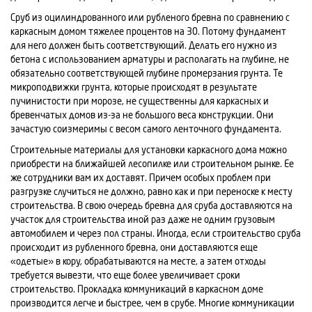
Сруб из оцилиндрованного или рубленого бревна по сравнению с
каркасным домом тяжелее процентов на 30. Потому фундамент
для него должен быть соответствующий. Делать его нужно из
бетона с использованием арматуры и располагать на глубине, не
обязательно соответствующей глубине промерзания грунта. Те
микроподвижки грунта, которые происходят в результате
пучинистости при морозе, не существенны для каркасных и
бревенчатых домов из-за не большого веса конструкции. Они
зачастую соизмеримы с весом самого ленточного фундамента.
Строительные материалы для установки каркасного дома можно
приобрести на ближайшей лесопилке или строительном рынке. Ее
же сотрудники вам их доставят. Причем особых проблем при
разгрузке случиться не должно, равно как и при переноске к месту
строительства. В свою очередь бревна для сруба доставляются на
участок для строительства иной раз даже не одним грузовым
автомобилем и через пол страны. Иногда, если строительство сруба
происходит из рубленного бревна, они доставляются еще
«одетые» в кору, обрабатываются на месте, а затем отходы
требуется вывезти, что еще более увеличивает сроки
строительство. Прокладка коммуникаций в каркасном доме
производится легче и быстрее, чем в срубе. Многие коммуникации