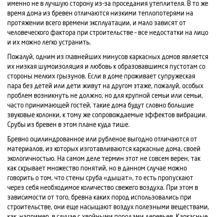
именно не в лучшую сторону из-за проседания утеплителя. В то же
время дома из бревен отличаются низкими теплопотерями на
протяжении всего времени эксплуатации, и мало зависят от
человеческого фактора при строительстве – все недостатки на лицо
и их можно легко устранить.
Пожалуй, одним из главнейших минусов каркасных домов является
их низкая шумоизоляция и любовь к образовавшимся пустотам со
стороны мелких грызунов. Если в доме проживает супружеская
пара без детей или дети живут на другом этаже, пожалуй, особых
проблем возникнуть не должно, но для крупной семьи или семьи,
часто принимающей гостей, такие дома будут словно большие
звуковые колонки, к тому же сопровождаемые эффектов вибрации.
Срубы из бревен в этом плане куда тише.
Бревно оцилиндрованное или рубленое выгодно отличаются от
материалов, из которых изготавливаются каркасные дома, своей
экологичностью. На самом деле термин этот не совсем верен, так
как скрывает множество понятий, но в данном случае можно
говорить о том, что стены сруба «дышат», то есть пропускают
через себя необходимое количество свежего воздуха. При этом в
зависимости от того, бревна каких пород использовались при
строительстве, они еще насыщают воздух полезными веществами,
как, например, в случае с хвойными породами деревьев. Каркасные