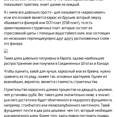
показывает практика, знает далеко не каждый.
А с ними все довольно просто – дом называется «каркасником»,
если его основой является каркас из брусьев, который сверху
обшивается фанерой или ОСП-плит (OSB-плит), то есть
ориентированно-стружечных плит, которые состоят из
спрессованой щепы с помощью водостойкого клея, или состоящих
из нескольких перпендикулярно друг другу расположенных слоев -
это фанера.
Такие дома довольно популярны в Европе, однако наибольшее
распространение они получили в Соединенных Штатах и Канаде.
Чтобы оценить, какой дом лучше, каркасный или из бревна, нужно
сравнить их по ряду, скажем так, основных критериев. Одним из
важнейших, вероятно, является стоимость строительства.
Строительство каркасного домика процентов на двадцать дешевле,
чем установка сруба. Вес такого дома значительно ниже, а значит,
для него достаточно будет облегченного и недорогого фундамента,
например, столбчатого или мелкозаглубленного ленточного. Такой
фундамент почти в два раза дешевле, чем тот, который необходим
для кирпичного дома. Кроме того, здесь можно построить подвал.