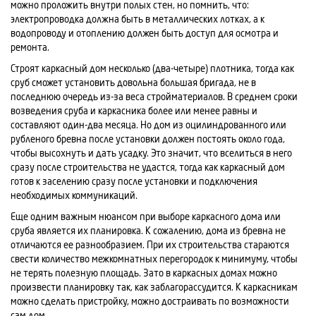
можно проложить внутри полых стен, но помнить, что:
электропроводка должна быть в металлических лотках, а к
водопроводу и отоплению должен быть доступ для осмотра и
ремонта.
Строят каркасный дом несколько (два-четыре) плотника, тогда как
сруб сможет установить довольна большая бригада, не в
последнюю очередь из-за веса стройматериалов. В среднем сроки
возведения сруба и каркасника более или менее равны и
составляют один-два месяца. Но дом из оцилиндрованного или
рубленого бревна после установки должен постоять около года,
чтобы высохнуть и дать усадку. Это значит, что вселиться в него
сразу после строительства не удастся, тогда как каркасный дом
готов к заселению сразу после установки и подключения
необходимых коммуникаций.
Еще одним важным нюансом при выборе каркасного дома или
сруба является их планировка. К сожалению, дома из бревна не
отличаются ее разнообразием. При их строительства стараются
свести количество межкомнатных перегородок к минимуму, чтобы
не терять полезную площадь. Зато в каркасных домах можно
произвести планировку так, как заблагорассудится. К каркасникам
можно сделать пристройку, можно достраивать по возможности
сам дом.